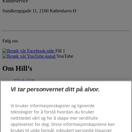
Kundeservice
Sundkrogsgade 11, 2100 København Ø
Følg oss
Fill 1
YouTube
Om Hill’s
Vår bedrift
Hill's Pet
Vi tar personvernet ditt på alvor.
Fôrbestilling
Vi bruker informasjonskapsler og lignende
teknologier for å forstå hvordan du bruker
Personalefôr
nettstedet vårt og for å skape mer verdifulle
opplevelser for deg. Disse informasjonskapslene kan
brukes til ulike formål, inkludert personlig tilpasset