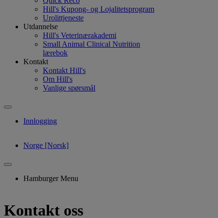
Quick Reco
Hill's Kupong- og Lojalitetsprogram
Urolittjeneste
Utdannelse
Hill's Veterinærakademi
Small Animal Clinical Nutrition
lærebok
Kontakt
Kontakt Hill's
Om Hill's
Vanlige spørsmål
Innlogging
Norge [Norsk]
Hamburger Menu
Kontakt oss