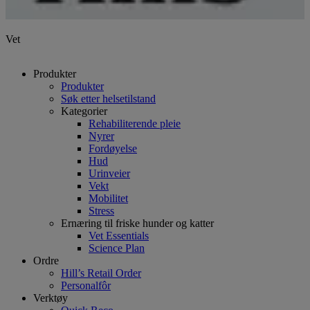
Vet
Produkter
Produkter
Søk etter helsetilstand
Kategorier
Rehabiliterende pleie
Nyrer
Fordøyelse
Hud
Urinveier
Vekt
Mobilitet
Stress
Ernæring til friske hunder og katter
Vet Essentials
Science Plan
Ordre
Hill’s Retail Order
Personalfôr
Verktøy