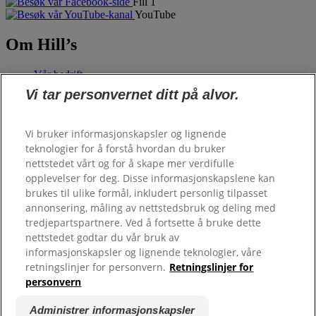
Fill 1
YouTube
Om Hill’s
Vår bedrift
Hill's Pet
Vi tar personvernet ditt på alvor.
Fôrbestilling
Vi bruker informasjonskapsler og lignende
teknologier for å forstå hvordan du bruker
Personalefôr
nettstedet vårt og for å skape mer verdifulle
opplevelser for deg. Disse informasjonskapslene kan
brukes til ulike formål, inkludert personlig tilpasset
Hjelp
annonsering, måling av nettstedsbruk og deling med
tredjepartspartnere. Ved å fortsette å bruke dette
Kontakt Hill's
nettstedet godtar du vår bruk av
Vanlige spørsmål
informasjonskapsler og lignende teknologier, våre
Hill’s 100% fornøydgaranti - forhandlere
retningslinjer for personvern.
Retningslinjer for
personvern
Opphavsrett ©
Hill’s. Alle rettigheter forbeholdt.
Personvernregler
Administrer informasjonskapsler
Vilkår og betingelser