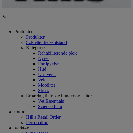
Vet
Produkter
Produkter
Søk etter helsetilstand
Kategorier
Rehabiliterende pleie
Nyrer
Fordøyelse
Hud
Urinveier
Vekt
Mobilitet
Stress
Ernæring til friske hunder og katter
Vet Essentials
Science Plan
Ordre
Hill’s Retail Order
Personalfôr
Verktøy