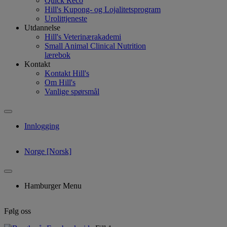
Quick Reco
Hill's Kupong- og Lojalitetsprogram
Urolittjeneste
Utdannelse
Hill's Veterinærakademi
Small Animal Clinical Nutrition
lærebok
Kontakt
Kontakt Hill's
Om Hill's
Vanlige spørsmål
Innlogging
Norge [Norsk]
Hamburger Menu
Følg oss