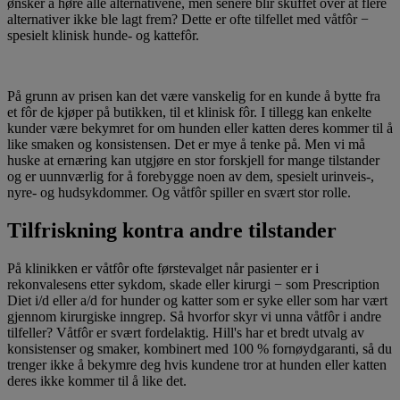
ønsker å høre alle alternativene, men senere blir skuffet over at flere
alternativer ikke ble lagt frem? Dette er ofte tilfellet med våtfôr −
spesielt klinisk hunde- og kattefôr.
På grunn av prisen kan det være vanskelig for en kunde å bytte fra
et fôr de kjøper på butikken, til et klinisk fôr. I tillegg kan enkelte
kunder være bekymret for om hunden eller katten deres kommer til å
like smaken og konsistensen. Det er mye å tenke på. Men vi må
huske at ernæring kan utgjøre en stor forskjell for mange tilstander
og er uunnværlig for å forebygge noen av dem, spesielt urinveis-,
nyre- og hudsykdommer. Og våtfôr spiller en svært stor rolle.
Tilfriskning kontra andre tilstander
På klinikken er våtfôr ofte førstevalget når pasienter er i
rekonvalesens etter sykdom, skade eller kirurgi − som Prescription
Diet i/d eller a/d for hunder og katter som er syke eller som har vært
gjennom kirurgiske inngrep. Så hvorfor skyr vi unna våtfôr i andre
tilfeller? Våtfôr er svært fordelaktig. Hill's har et bredt utvalg av
konsistenser og smaker, kombinert med 100 % fornøydgaranti, så du
trenger ikke å bekymre deg hvis kundene tror at hunden eller katten
deres ikke kommer til å like det.