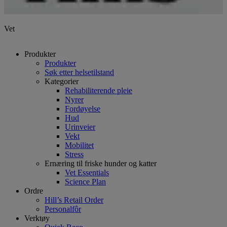
Vet
Produkter
Produkter
Søk etter helsetilstand
Kategorier
Rehabiliterende pleie
Nyrer
Fordøyelse
Hud
Urinveier
Vekt
Mobilitet
Stress
Ernæring til friske hunder og katter
Vet Essentials
Science Plan
Ordre
Hill’s Retail Order
Personalfôr
Verktøy