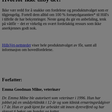
Ikke vær redd for å snakke om fordelene og produktutvalget som er
tilgjengelig. Fortell dem alltid om 100 % fornøydgarantien* til Hill's
i tilfelle de har bekymringer. Neste gang du gir en anbefaling, tenk
på våtfôr − det er virkelig en svært fordelaktig ressurs som ikke
anerkjennes godt nok.
HillsVet-nettstedet
viser hele produktutvalget av fôr, samt all
informasjon om hovedfordelene.
Forfatter:
Emma Goodman Milne, veterinær
Dr. Emma Milne ble autorisert som veterinær i 1996. Hun har
jobbet på en smådyrklinikk i 12 år og som klinisk ernæringsrådgiver
i 7 år. Hun er godt kjent for arbeidet sitt innen dyrevelferd og har
skrevet ti bøker om hunder og katter.