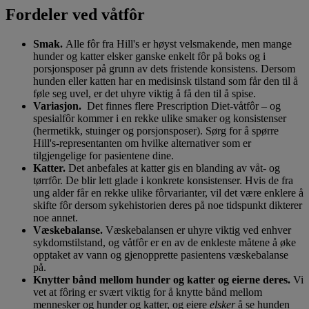
Fordeler ved våtfôr
Smak.
Alle fôr fra Hill's er høyst velsmakende, men mange
hunder og katter elsker ganske enkelt fôr på boks og i
porsjonsposer på grunn av dets fristende konsistens. Dersom
hunden eller katten har en medisinsk tilstand som får den til å
føle seg uvel, er det uhyre viktig å få den til å spise.
Variasjon.
Det finnes flere Prescription Diet-våtfôr – og
spesialfôr kommer i en rekke ulike smaker og konsistenser
(hermetikk, stuinger og porsjonsposer). Sørg for å spørre
Hill's-representanten om hvilke alternativer som er
tilgjengelige for pasientene dine.
Katter.
Det anbefales at katter gis en blanding av våt- og
tørrfôr. De blir lett glade i konkrete konsistenser. Hvis de fra
ung alder får en rekke ulike fôrvarianter, vil det være enklere å
skifte fôr dersom sykehistorien deres på noe tidspunkt dikterer
noe annet.
Væskebalanse.
Væskebalansen er uhyre viktig ved enhver
sykdomstilstand, og våtfôr er en av de enkleste måtene å øke
opptaket av vann og gjenopprette pasientens væskebalanse
på.
Knytter bånd mellom hunder og katter og eierne deres.
Vi
vet at fôring er svært viktig for å knytte bånd mellom
mennesker og hunder og katter, og eiere
elsker
å se hunden