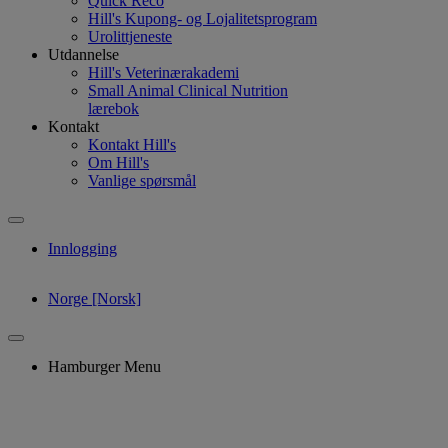
Quick Reco
Hill's Kupong- og Lojalitetsprogram
Urolittjeneste
Utdannelse
Hill's Veterinærakademi
Small Animal Clinical Nutrition
lærebok
Kontakt
Kontakt Hill's
Om Hill's
Vanlige spørsmål
Innlogging
Norge [Norsk]
Hamburger Menu