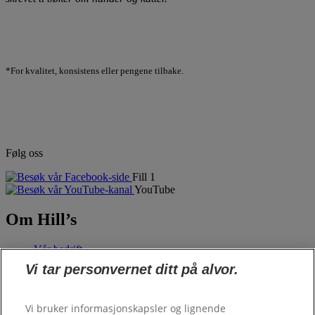
*For kvalitet, konsistens eller pengene tilbake.
Følg oss
Fill 1
YouTube
Om Hill’s
Vår bedrift
Hill's Pet
Vi tar personvernet ditt på alvor.
Fôrbestilling
Vi bruker informasjonskapsler og lignende