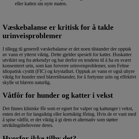
eller katten sin nyte maten.
Væskebalanse er kritisk for å takle
urinveisproblemer
I tillegg til generell væskebalanse er det noen tilstander der opptak
av vann er ytterst viktig. Dette gjelder spesielt for katter. Huskatter
utviklet seg fra ørkendyr og har derfor en tendens til å ha en svært
konsentrert urin, som kan forverre urinveisproblemer, som Feline
idiopatisk cystitt (FIC) og krystalluri. Opptak av vann er også uhyre
viktig for hunder med blæretilstander, for å fortynne urin og effektivt
skylle ut blæren naturlig.
Våtfôr for hunder og katter i vekst
Det finnes kliniske fôr som er egnet for valper og kattunger i vekst,
enten det er for langsiktig eller kortsiktig fôring. Hvis de er vant med
å spise våtfôr, er det viktig å gi dem et alternativ som støtter
utviklingsbehovene deres.
Hvorfor ikke tilby det?